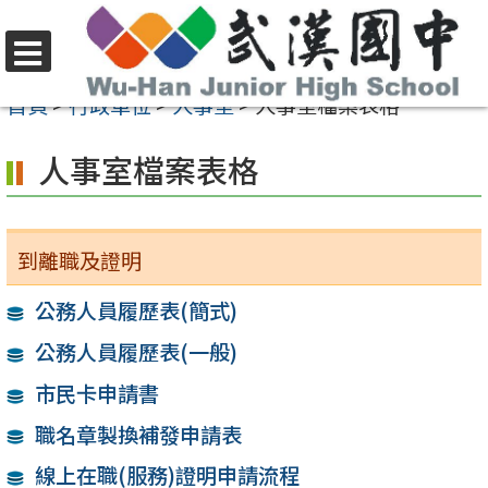
跳
至
選
主
首頁
>
行政單位
>
人事室
>
人事室檔案表格
單
要
人事室檔案表格
內
容
區
到離職及證明
公務人員履歷表(簡式)
公務人員履歷表(一般)
市民卡申請書
職名章製換補發申請表
線上在職(服務)證明申請流程