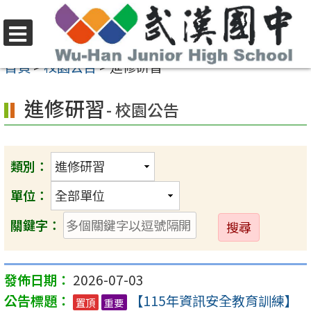
跳
至
選
主
首頁
>
校園公告
>
進修研習
單
要
進修研習
內
- 校園公告
容
區
類別：
單位：
送
關鍵字：
出
2026-07-03
【115年資訊安全教育訓練】
置頂
重要