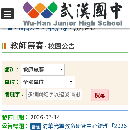
跳
至
選
主
首頁
>
校園公告
>
活動訊息
>
教師競賽
單
要
教師競賽
內
- 校園公告
容
區
類別：
單位：
送
關鍵字：
出
2026-07-14
清華光罩教育研究中心辦理「2026
普通