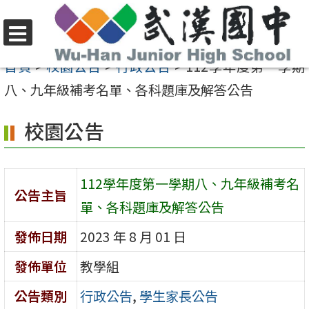
跳
至
選
主
首頁
>
校園公告
>
行政公告
>
112學年度第一學期
單
要
八、九年級補考名單、各科題庫及解答公告
內
校園公告
容
區
112學年度第一學期八、九年級補考名
公告主旨
單、各科題庫及解答公告
發佈日期
2023 年 8 月 01 日
發佈單位
教學組
公告類別
行政公告
,
學生家長公告