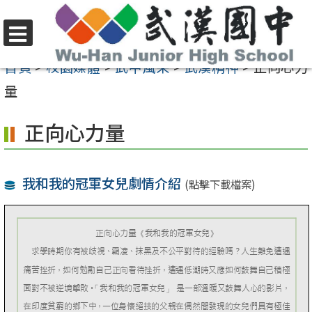
跳
至
選
主
首頁
>
校園媒體
>
武中風采
>
武漢精神
>
正向心力
單
要
量
內
正向心力量
容
區
我和我的冠軍女兒劇情介紹
(點擊下載檔案)