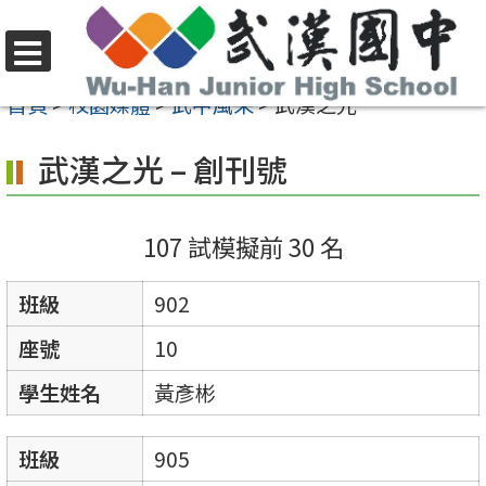
跳
至
選
主
首頁
>
校園媒體
>
武中風采
>
武漢之光
單
要
武漢之光 – 創刊號
內
容
區
107 試模擬前 30 名
班級
902
座號
10
學生姓名
黃彥彬
班級
905