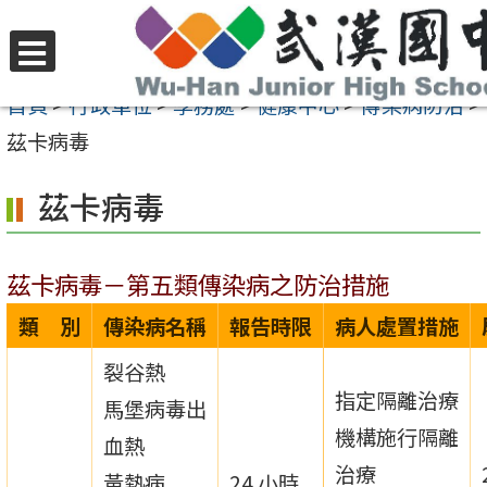
跳
至
選
主
首頁
>
行政單位
>
學務處
>
健康中心
>
傳染病防治
>
單
要
茲卡病毒
內
茲卡病毒
容
區
茲卡病毒－第五類傳染病之防治措施
類 別
傳染病名稱
報告時限
病人處置措施
裂谷熱
指定隔離治療
馬堡病毒出
機構施行隔離
血熱
治療
黃熱病
24 小時