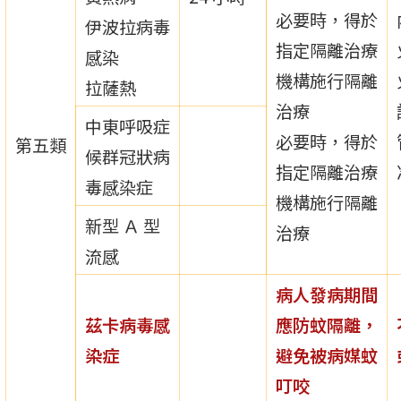
必要時，得於
伊波拉病毒
指定隔離治療
感染
機構施行隔離
拉薩熱
治療
中東呼吸症
必要時，得於
第五類
候群冠狀病
指定隔離治療
毒感染症
機構施行隔離
新型 Ａ 型
治療
流感
病人發病期間
茲卡病毒感
應防蚊隔離，
染症
避免被病媒蚊
叮咬