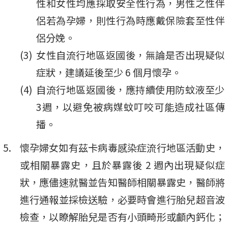
性和女性均應採取安全性行為，男性之性伴
侶若為孕婦，則性行為時應戴保險套至性伴
侶分娩。
女性自流行地區返國後，無論是否出現疑似
症狀，建議延後至少 6 個月懷孕。
自流行地區返國後，應持續使用防蚊液至少
3週，以避免被病媒蚊叮咬可能造成社區傳
播。
懷孕婦女如有茲卡病毒感染症流行地區活動史，
或相關暴露史，且於暴露後 2 週內出現疑似症
狀，應儘速就醫並告知醫師相關暴露史，醫師將
進行通報並採檢送驗，必要時會進行胎兒超音波
檢查，以瞭解胎兒是否有小頭畸形或顱內鈣化；