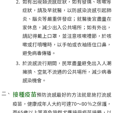
如有出現類流感症狀，如有發燒、咳嗽等
症狀，請及早就醫，以防感染流感引起肺
炎、腦炎等嚴重併發症；就醫後宜盡量在
家休息，減少出入公共場所；如有外出，
請記得戴上口罩，並注意咳嗽禮節，於咳
嗽或打噴嚏時，以手帕或衣袖捂住口鼻，
避免病毒傳播。
於流感流行期間，民眾盡量避免出入人潮
擁擠、空氣不流通的公共場所，減少病毒
感染機會。
接種疫苗
預防流感最好的方法就是施打流感
疫苗，健康成年人大約可達70～80％之保護，
而65歲以上等高危險群尤應接受疫苗接種，以