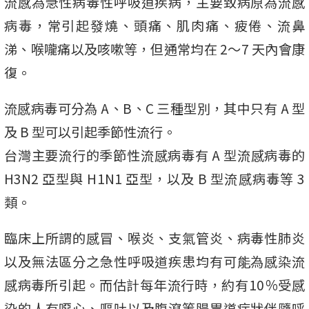
流感為急性病毒性呼吸道疾病，主要致病原為流感
病毒，常引起發燒、頭痛、肌肉痛、疲倦、流鼻
涕、喉嚨痛以及咳嗽等，但通常均在 2～7 天內會康
復。
流感病毒可分為 A、B、C 三種型別，其中只有 A 型
及 B 型可以引起季節性流行。
台灣主要流行的季節性流感病毒有 A 型流感病毒的
H3N2 亞型與 H1N1 亞型，以及 B 型流感病毒等 3
類。
臨床上所謂的感冒、喉炎、支氣管炎、病毒性肺炎
以及無法區分之急性呼吸道疾患均有可能為感染流
感病毒所引起。而估計每年流行時，約有10％受感
染的人有噁心、嘔吐以及腹瀉等腸胃道症狀伴隨呼