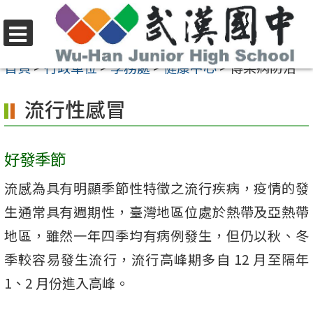
跳
至
選
主
首頁
>
行政單位
>
學務處
>
健康中心
>
傳染病防治
單
要
流行性感冒
內
容
區
好發季節
流感為具有明顯季節性特徵之流行疾病，疫情的發
生通常具有週期性，臺灣地區位處於熱帶及亞熱帶
地區，雖然一年四季均有病例發生，但仍以秋、冬
季較容易發生流行，流行高峰期多自 12 月至隔年
1、2 月份進入高峰。