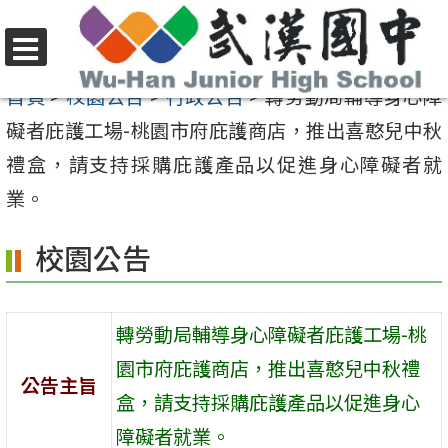
跳
至
選
主
首頁
>
校園公告
>
行政公告
>
轉勞動局輔導身心障
單
要
礙者庇護工場-桃園市府庇護商店，推出喜憨兒中秋
內
禮盒，請支持採購庇護產品以促進身心障礙者就
容
業。
區
校園公告
轉勞動局輔導身心障礙者庇護工場-桃
園市府庇護商店，推出喜憨兒中秋禮
公告主旨
盒，請支持採購庇護產品以促進身心
障礙者就業。