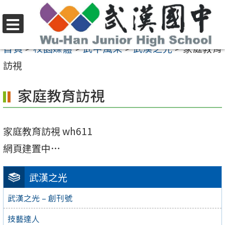
跳
至
選
主
首頁
>
校園媒體
>
武中風采
>
武漢之光
>
家庭教育
單
要
訪視
內
家庭教育訪視
容
區
家庭教育訪視 wh611
網頁建置中…
武漢之光
武漢之光 – 創刊號
技藝達人