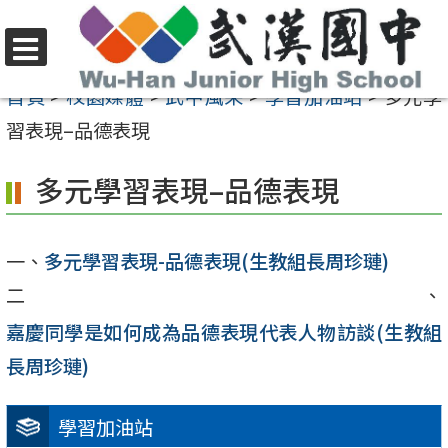
跳
至
選
主
首頁
>
校園媒體
>
武中風采
>
學習加油站
>
多元學
單
要
習表現–品德表現
內
多元學習表現–品德表現
容
區
一、
多元學習表現-品德表現(生教組長周珍璉)
二、
嘉慶同學是如何成為品德表現代表人物訪談(生教組
長周珍璉)
學習加油站