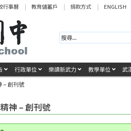
校行事曆
教育儲蓄戶
捐款方式
ENGLISH
告
行政單位
樂讀新武力
教學單位
武
 – 創刊號
精神 – 創刊號