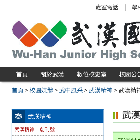
跳
處室電話
學
至
主
要
內
容
區
首頁
關於武漢
數位校史室
校園公
首頁
>
校園媒體
>
武中風采
>
武漢精神
>
武漢精神
武漢
武漢精神
武漢精神 – 創刊號