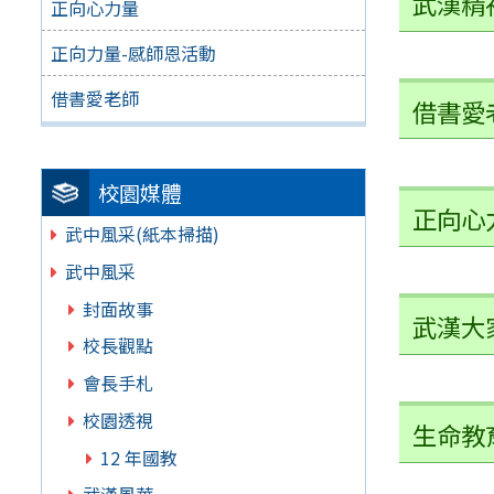
武漢精
正向心力量
正向力量-感師恩活動
借書愛老師
借書愛
校園媒體
正向心
武中風采(紙本掃描)
武中風采
封面故事
武漢大
校長觀點
會長手札
校園透視
生命教
12 年國教