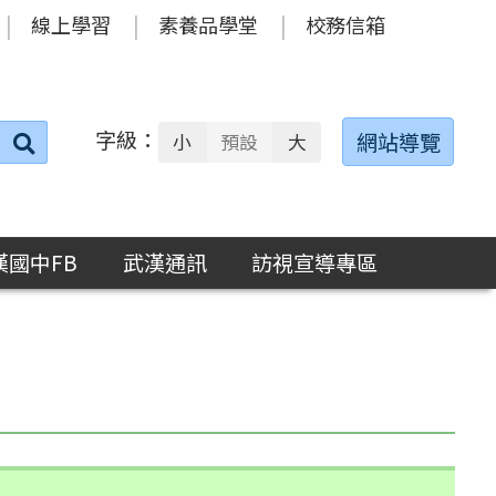
線上學習
素養品學堂
校務信箱
字級：
送出
網站導覽
小
預設
大
搜
尋：
漢國中FB
武漢通訊
訪視宣導專區