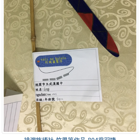
排灣族語社-竹風笛作品-804翁羽婕