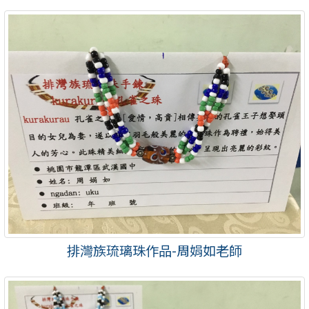
排灣族琉璃珠作品-周娟如老師