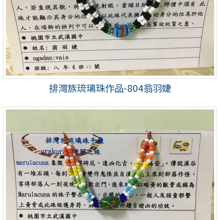
排灣族琉璃珠作品-804翁羽婕