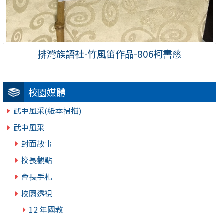
排灣族語社-竹風笛作品-806柯書慈
校園媒體
武中風采(紙本掃描)
武中風采
封面故事
校長觀點
會長手札
校園透視
12 年國教