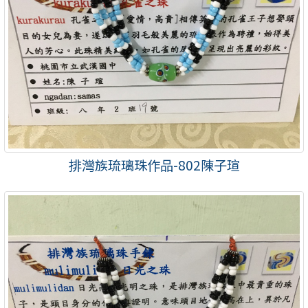
排灣族琉璃珠作品-802陳子瑄