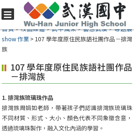
跳
至
選
主
首頁
>
校園媒體
>
武中風采
>
藝想武漢
>
專題展
單
要
show 作業
>
107 學年度原住民族語社團作品－排灣
內
族
容
107 學年度原住民族語社團作品
區
－排灣族
1. 排灣族琉璃珠作品
排灣族周娟如老師，帶著孩子們認識排灣族琉璃珠
不同材質、形式、大小、顏色代表不同象徵含意，
透過琉璃珠製作，融入文化內涵的學習。