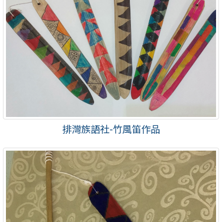
排灣族語社-竹風笛作品