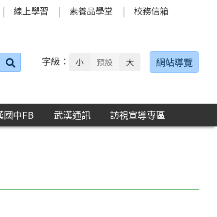
線上學習
素養品學堂
校務信箱
字級：
送出
網站導覽
小
預設
大
搜
尋：
漢國中FB
武漢通訊
訪視宣導專區