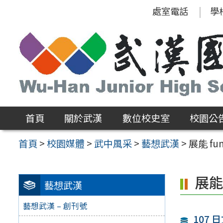
跳
處室電話
學
至
主
要
內
容
區
首頁
關於武漢
數位校史室
校園公
首頁
>
校園媒體
>
武中風采
>
藝想武漢
>
展能 f
展能
藝想武漢
藝想武漢 – 創刊號
107 