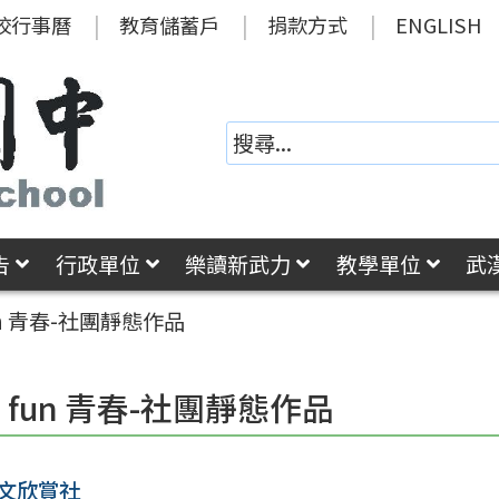
校行事曆
教育儲蓄戶
捐款方式
ENGLISH
告
行政單位
樂讀新武力
教學單位
武
un 青春-社團靜態作品
 fun 青春-社團靜態作品
日文欣賞社