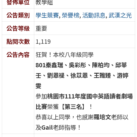
發佈單位
教學組
公告類別
學生競賽
,
榮譽榜
,
活動訊息
,
武漢之光
公告等級
重要
點閱次數
1,119
公告內容
狂賀！本校八年級同學
801秦鑫瑞、吳彩彤、陳柏均、邱莘
壬、劉恩禔、徐苡恩、王雅臻、游婷
雯
參加
桃園市111年度國中英語讀者劇場
比賽
榮獲【
第三名
】！
恭喜以上同學，也感謝
羅培文
老師以
及
Gail
老師指導！