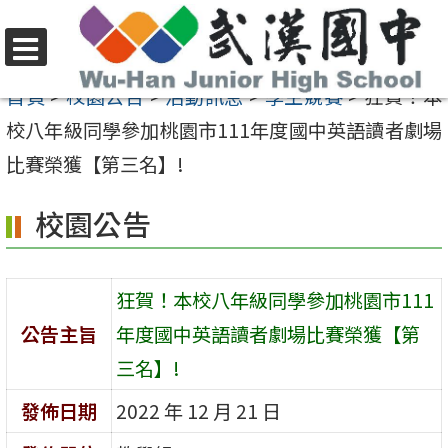
跳
至
選
主
首頁
>
校園公告
>
活動訊息
>
學生競賽
>
狂賀！本
單
要
校八年級同學參加桃園市111年度國中英語讀者劇場
內
比賽榮獲【第三名】!
容
校園公告
區
狂賀！本校八年級同學參加桃園市111
公告主旨
年度國中英語讀者劇場比賽榮獲【第
三名】!
發佈日期
2022 年 12 月 21 日