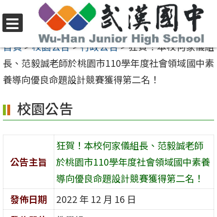
跳
至
選
主
首頁
>
校園公告
>
行政公告
>
狂賀！本校何家儀組
單
要
長、范毅誠老師於桃園市110學年度社會領域國中素
內
養導向優良命題設計競賽獲得第二名！
容
校園公告
區
狂賀！本校何家儀組長、范毅誠老師
公告主旨
於桃園市110學年度社會領域國中素養
導向優良命題設計競賽獲得第二名！
發佈日期
2022 年 12 月 16 日