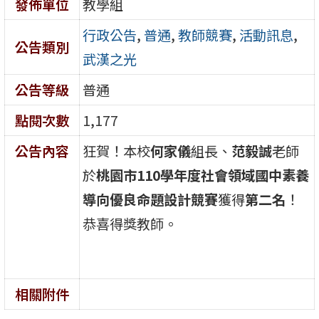
發佈單位
教學組
行政公告
,
普通
,
教師競賽
,
活動訊息
,
公告類別
武漢之光
公告等級
普通
點閱次數
1,177
公告內容
狂賀！本校
何家儀
組長、
范毅誠
老師
於
桃園市110學年度社會領域國中素養
導向優良命題設計競賽
獲得
第二名
！
恭喜得獎教師。
相關附件