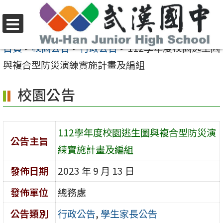
跳
至
選
主
首頁
>
校園公告
>
行政公告
>
112學年度校園逃生圖
單
要
與複合型防災演練實施計畫及編組
內
校園公告
容
區
112學年度校園逃生圖與複合型防災演
公告主旨
練實施計畫及編組
發佈日期
2023 年 9 月 13 日
發佈單位
總務處
公告類別
行政公告
,
學生家長公告