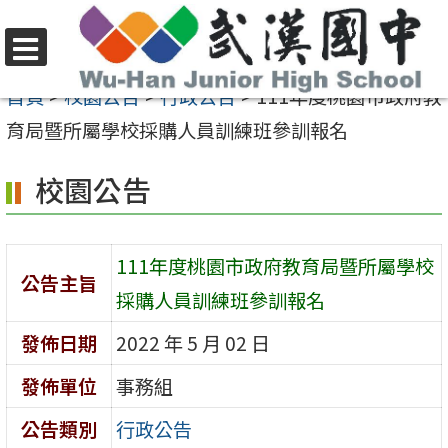
跳
至
選
主
首頁
>
校園公告
>
行政公告
>
111年度桃園市政府教
單
要
育局暨所屬學校採購人員訓練班參訓報名
內
校園公告
容
區
111年度桃園市政府教育局暨所屬學校
公告主旨
採購人員訓練班參訓報名
發佈日期
2022 年 5 月 02 日
發佈單位
事務組
公告類別
行政公告