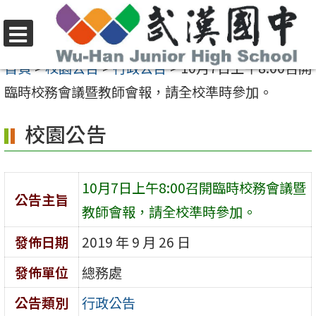
跳
至
選
主
首頁
>
校園公告
>
行政公告
>
10月7日上午8:00召開
單
要
臨時校務會議暨教師會報，請全校準時參加。
內
校園公告
容
區
10月7日上午8:00召開臨時校務會議暨
公告主旨
教師會報，請全校準時參加。
發佈日期
2019 年 9 月 26 日
發佈單位
總務處
公告類別
行政公告