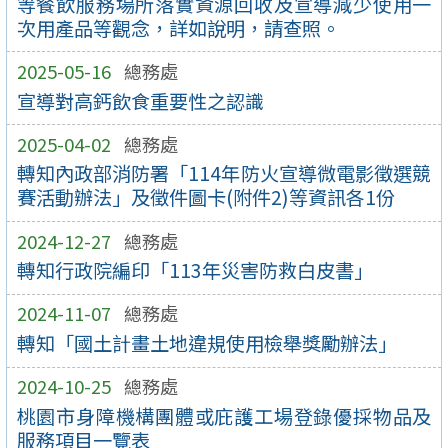
等餐飲服務場所落實資源回收及宣導減少使用一
次用產品等觀念，詳如說明，請查照。
2025-05-16
總務處
宣導對高鈣飲食重要性之認識
2025-04-02
總務處
轉知內政部消防署「114年防火宣導微電影徵選競
賽活動辦法」及徵件圖卡(附件2)等資訊各1份
2024-12-27
總務處
轉知行政院編印「113年災害防救白皮書」
2024-11-07
總務處
轉知「國土計畫土地違規使用檢舉獎勵辦法」
2024-10-25
總務處
桃園市身障機構團體或庇護工場登錄優採物品及
服務項目一覽表