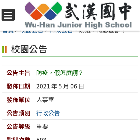
跳
至
選
主
首頁
>
校園公告
>
行政公告
>
防疫，假怎麼請？
單
要
校園公告
內
容
區
公告主旨
防疫，假怎麼請？
發佈日期
2021 年 5 月 06 日
發佈單位
人事室
公告類別
行政公告
公告等級
重要
點閱次數
593