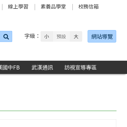
線上學習
素養品學堂
校務信箱
字級：
送出
網站導覽
小
預設
大
搜
尋：
漢國中FB
武漢通訊
訪視宣導專區