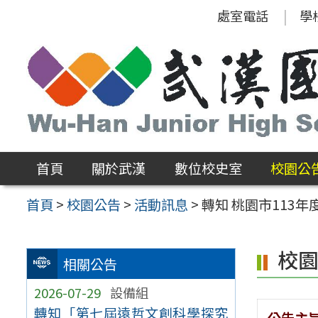
跳
處室電話
學
至
主
要
內
容
區
首頁
關於武漢
數位校史室
校園公
首頁
>
校園公告
>
活動訊息
>
轉知 桃園市113
校
相關公告
2026-07-29
設備組
轉知「第七屆遠哲文創科學探究
公告主