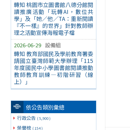
轉知 桃園市立圖書館八德分館閱
讀推廣活動「玩轉AI，數位共
學」及「她／他／TA：重新閱讀
『不一樣』的世界」針對教師辦
理之活動宣傳海報電子檔
2026-06-29
設備組
轉知 教育部國民及學前教育署委
請國立臺灣師範大學辦理「115
年度國民中小學圖書館閱讀推動
教師教育訓練—初階研習（線
上）」
依公告類別彙總
行政公告
( 5,900 )
榮譽榜
( 154 )