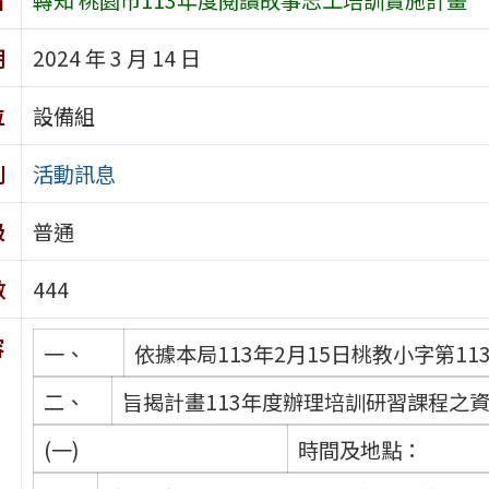
期
2024 年 3 月 14 日
位
設備組
別
活動訊息
級
普通
數
444
容
一、
依據本局113年2月15日桃教小字第113
二、
旨揭計畫113年度辦理培訓研習課程之
(一)
時間及地點：