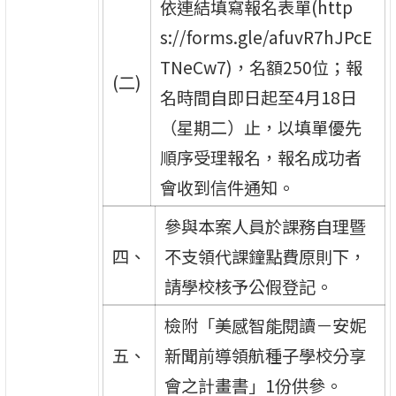
依連結填寫報名表單(http
s://forms.gle/afuvR7hJPcE
TNeCw7)，名額250位；報
(二)
名時間自即日起至4月18日
（星期二）止，以填單優先
順序受理報名，報名成功者
會收到信件通知。
參與本案人員於課務自理暨
四、
不支領代課鐘點費原則下，
請學校核予公假登記。
檢附「美感智能閱讀－安妮
五、
新聞前導領航種子學校分享
會之計畫書」1份供參。