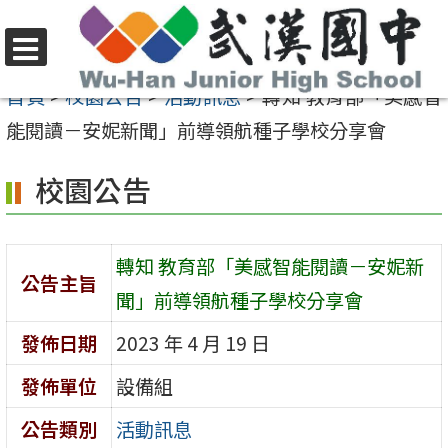
跳
至
選
主
首頁
>
校園公告
>
活動訊息
>
轉知 教育部「美感智
單
要
能閱讀－安妮新聞」前導領航種子學校分享會
內
校園公告
容
區
轉知 教育部「美感智能閱讀－安妮新
公告主旨
聞」前導領航種子學校分享會
發佈日期
2023 年 4 月 19 日
發佈單位
設備組
公告類別
活動訊息