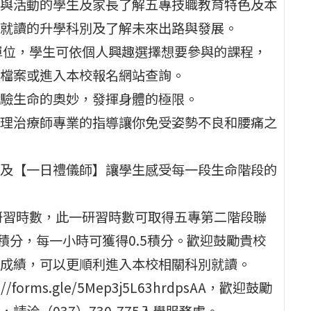
與活動的學生及家長了解五專技職教育特色及本
就讀的升學科別及了解未來出路與發展。
單位，學生可依個人興趣選擇想要參與的課程，
檔案或進入本校報名網站查詢。
驗生命的奧妙，發揮身體的極限。
理治療師專業的指導讓你免受姿勢不良和腰痛之
及【一日禮儀師】讓學生感受每一段生命階段的
研習時數，此一研習時數可取得五專第二階段聯
積分，每一小時可獲得0.5積分。歡迎鼓勵貴校
成績，可以更順利進入本校相關科別就讀。
rms.gle/5Mep3j5L63hrdpsAA，歡迎鼓勵
洽（037）730-775入學服務處。