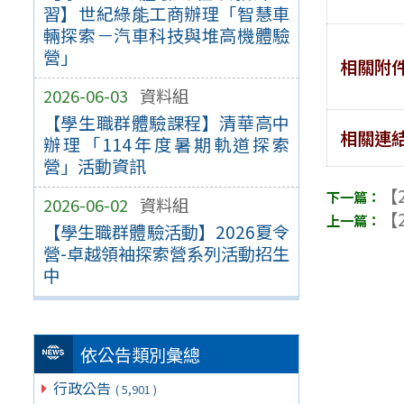
習】世紀綠能工商辦理「智慧車
輛探索－汽車科技與堆高機體驗
營」
相關附
2026-06-03
資料組
【學生職群體驗課程】清華高中
相關連
辦理「114年度暑期軌道探索
營」活動資訊
【2
2026-06-02
資料組
【2
【學生職群體驗活動】2026夏令
營-卓越領袖探索營系列活動招生
中
依公告類別彙總
行政公告
( 5,901 )