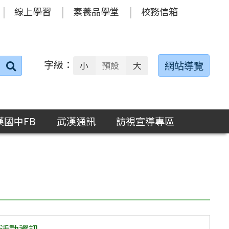
線上學習
素養品學堂
校務信箱
字級：
送出
網站導覽
小
預設
大
搜
尋：
漢國中FB
武漢通訊
訪視宣導專區
」活動資訊