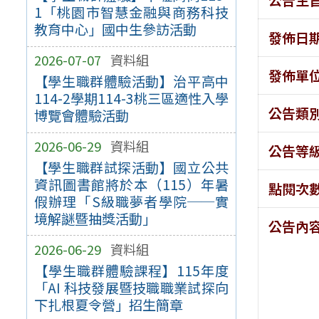
1「桃園市智慧金融與商務科技
教育中心」國中生參訪活動
發佈日
2026-07-07
資料組
發佈單
【學生職群體驗活動】治平高中
114-2學期114-3桃三區適性入學
公告類
博覽會體驗活動
2026-06-29
資料組
公告等
【學生職群試探活動】國立公共
資訊圖書館將於本（115）年暑
點閱次
假辦理「S級職夢者學院──實
境解謎暨抽獎活動」
公告內
2026-06-29
資料組
【學生職群體驗課程】115年度
「AI 科技發展暨技職職業試探向
下扎根夏令營」招生簡章