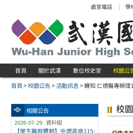
跳
處室電話
學
至
主
要
內
容
區
首頁
關於武漢
數位校史室
校園公
首頁
>
校園公告
>
活動訊息
>
轉知 仁德醫專辦理
校
相關公告
2026-07-29
資料組
【學生職群體驗】中壢高商115-
公告主