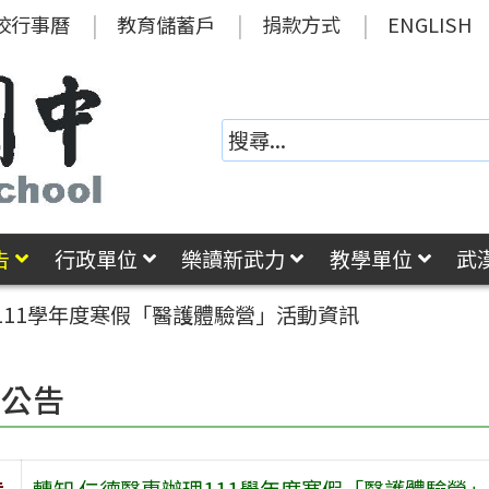
校行事曆
教育儲蓄戶
捐款方式
ENGLISH
告
行政單位
樂讀新武力
教學單位
武
111學年度寒假「醫護體驗營」活動資訊
園公告
旨
轉知 仁德醫專辦理111學年度寒假「醫護體驗營