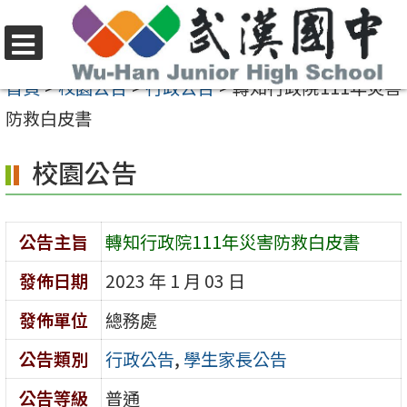
跳
至
選
主
首頁
>
校園公告
>
行政公告
>
轉知行政院111年災害
單
要
防救白皮書
內
校園公告
容
區
公告主旨
轉知行政院111年災害防救白皮書
發佈日期
2023 年 1 月 03 日
發佈單位
總務處
公告類別
行政公告
,
學生家長公告
公告等級
普通