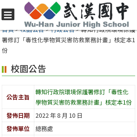
跳
至
選
主
首頁
>
校園公告
>
行政公告
>
轉知行政院環境保護
單
要
署修訂「毒性化學物質災害防救業務計畫」核定本1
內
份
容
校園公告
區
轉知行政院環境保護署修訂「毒性化
公告主旨
學物質災害防救業務計畫」核定本1份
發佈日期
2022 年 8 月 10 日
發佈單位
總務處