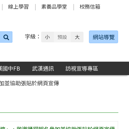
線上學習
素養品學堂
校務信箱
字級：
送出
網站導覽
小
預設
大
搜
尋：
漢國中FB
武漢通訊
訪視宣導專區
加並協助張貼於網頁宣傳
壇」，敬邀踴躍報名參加並協助張貼於網頁宣傳