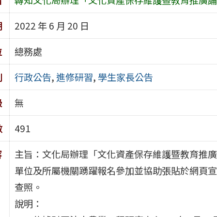
期
2022 年 6 月 20 日
位
總務處
別
行政公告
,
進修研習
,
學生家長公告
級
無
數
491
容
主旨：文化局辦理「文化資產保存維護暨教育推廣
單位及所屬機關踴躍報名參加並協助張貼於網頁宣
查照。
說明：