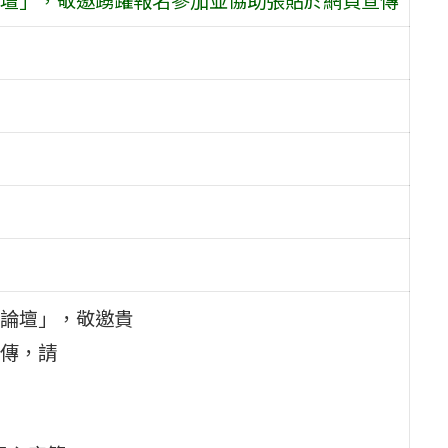
論壇」，敬邀貴
傳，請