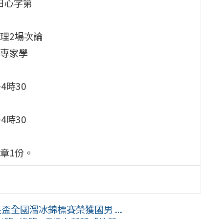
日心字第
理2場次論
專家學
4時30
4時30
章1份。
長盃全國溜冰錦標賽榮獲國男 ...