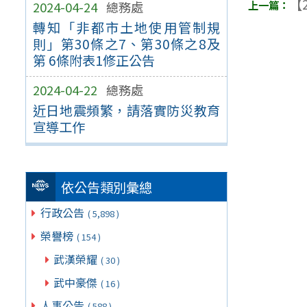
【2
2024-04-24
總務處
轉知「非都市土地使用管制規
則」第30條之7、第30條之8及
第 6條附表1修正公告
2024-04-22
總務處
近日地震頻繁，請落實防災教育
宣導工作
依公告類別彙總
行政公告
( 5,898 )
榮譽榜
( 154 )
武漢榮耀
( 30 )
武中豪傑
( 16 )
人事公告
( 588 )