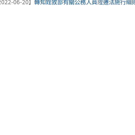
022-06-20】
轉知銓敘部有關公務人員陞遷法施行細則第