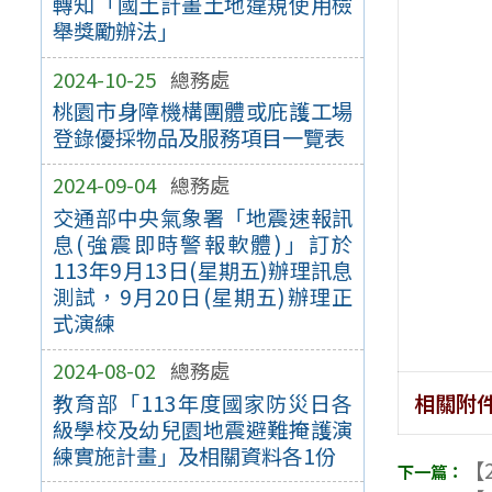
轉知「國土計畫土地違規使用檢
舉獎勵辦法」
2024-10-25
總務處
桃園市身障機構團體或庇護工場
登錄優採物品及服務項目一覽表
2024-09-04
總務處
交通部中央氣象署「地震速報訊
息(強震即時警報軟體)」訂於
113年9月13日(星期五)辦理訊息
測試，9月20日(星期五)辦理正
式演練
2024-08-02
總務處
相關附
教育部「113年度國家防災日各
級學校及幼兒園地震避難掩護演
練實施計畫」及相關資料各1份
【2