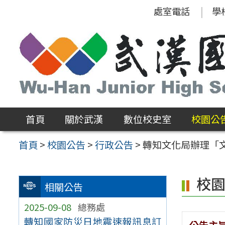
跳
處室電話
學
至
主
要
內
容
區
首頁
關於武漢
數位校史室
校園公
首頁
>
校園公告
>
行政公告
>
轉知文化局辦理「
校
相關公告
2025-09-08
總務處
轉知國家防災日地震速報訊息訂
公告主