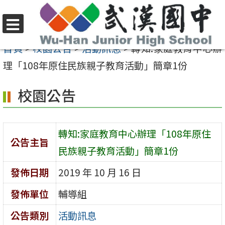
跳
至
選
主
首頁
>
校園公告
>
活動訊息
>
轉知:家庭教育中心辦
單
要
理「108年原住民族親子教育活動」簡章1份
內
校園公告
容
區
轉知:家庭教育中心辦理「108年原住
公告主旨
民族親子教育活動」簡章1份
發佈日期
2019 年 10 月 16 日
發佈單位
輔導組
公告類別
活動訊息