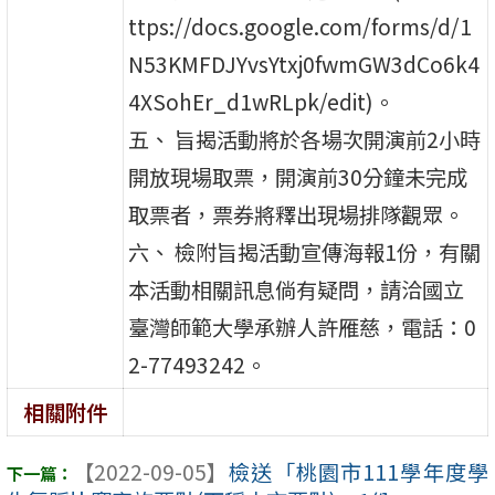
ttps://docs.google.com/forms/d/1
N53KMFDJYvsYtxj0fwmGW3dCo6k4
4XSohEr_d1wRLpk/edit)。
五、 旨揭活動將於各場次開演前2小時
開放現場取票，開演前30分鐘未完成
取票者，票券將釋出現場排隊觀眾。
六、 檢附旨揭活動宣傳海報1份，有關
本活動相關訊息倘有疑問，請洽國立
臺灣師範大學承辦人許雁慈，電話：0
2-77493242。
相關附件
【2022-09-05】
檢送「桃園市111學年度學