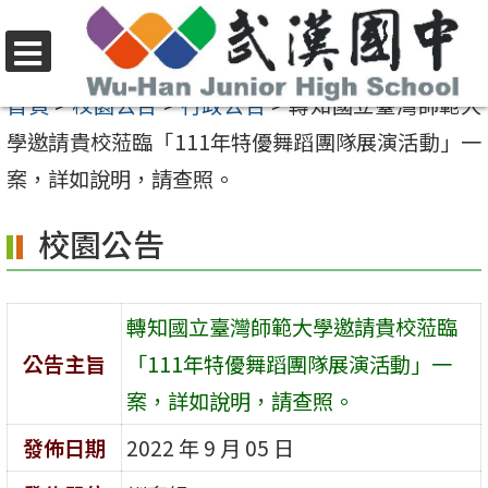
跳
至
選
主
首頁
>
校園公告
>
行政公告
>
轉知國立臺灣師範大
單
要
學邀請貴校蒞臨「111年特優舞蹈團隊展演活動」一
內
案，詳如說明，請查照。
容
校園公告
區
轉知國立臺灣師範大學邀請貴校蒞臨
公告主旨
「111年特優舞蹈團隊展演活動」一
案，詳如說明，請查照。
發佈日期
2022 年 9 月 05 日