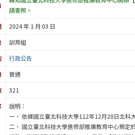
旨
請查照。
期
2024 年 1 月 03 日
位
訓育組
別
行政公告
級
普通
數
321
容
說明：
一、 依據國立臺北科技大學112年12月28日北科大
二、 國立臺北科技大學進修部推廣教育中心預定於1