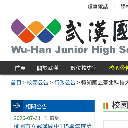
跳
處室電話
學
至
主
要
內
容
區
首頁
關於武漢
數位校史室
校園公
首頁
>
校園公告
>
行政公告
>
轉知國立臺北科技
校
相關公告
2026-07-31
訓育組
桃園市立武漢國中115學年度第