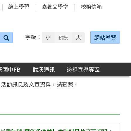
線上學習
素養品學堂
校務信箱
字級：
送出
網站導覽
小
預設
大
搜
尋：
漢國中FB
武漢通訊
訪視宣導專區
】活動訊息及文宣資料，請查照。
尼老師欸!實作冬令營】活動訊息及文宣資料，