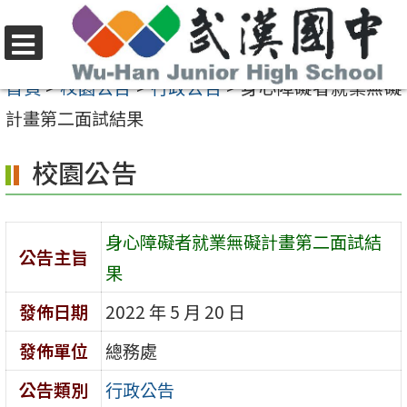
跳
至
選
主
首頁
>
校園公告
>
行政公告
>
身心障礙者就業無礙
單
要
計畫第二面試結果
內
校園公告
容
區
身心障礙者就業無礙計畫第二面試結
公告主旨
果
發佈日期
2022 年 5 月 20 日
發佈單位
總務處
公告類別
行政公告