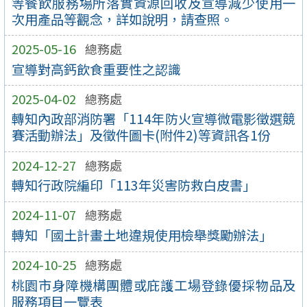
等餐飲服務場所落實資源回收及宣導減少使用一
次用產品等觀念，詳如說明，請查照。
2025-05-16
總務處
宣導對高鈣飲食重要性之認識
2025-04-02
總務處
轉知內政部消防署「114年防火宣導微電影徵選競
賽活動辦法」及徵件圖卡(附件2)等資訊各1份
2024-12-27
總務處
轉知行政院編印「113年災害防救白皮書」
2024-11-07
總務處
轉知「國土計畫土地違規使用檢舉獎勵辦法」
2024-10-25
總務處
桃園市身障機構團體或庇護工場登錄優採物品及
服務項目一覽表