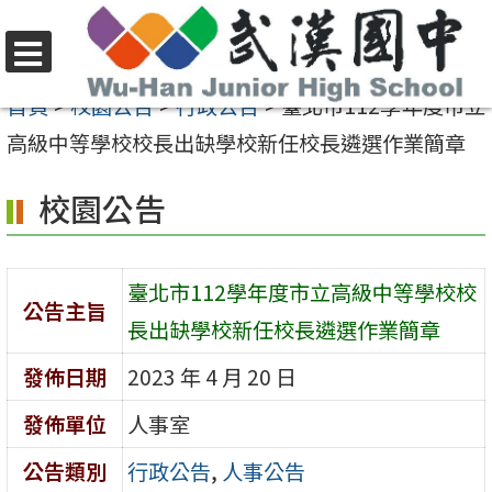
跳
至
選
主
首頁
>
校園公告
>
行政公告
>
臺北市112學年度市立
單
要
高級中等學校校長出缺學校新任校長遴選作業簡章
內
校園公告
容
區
臺北市112學年度市立高級中等學校校
公告主旨
長出缺學校新任校長遴選作業簡章
發佈日期
2023 年 4 月 20 日
發佈單位
人事室
公告類別
行政公告
,
人事公告