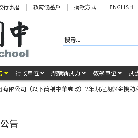
校行事曆
教育儲蓄戶
捐款方式
ENGLISH
告
行政單位
樂讀新武力
教學單位
武
份有限公司（以下簡稱中華郵政）2年期定期儲金機動
園公告