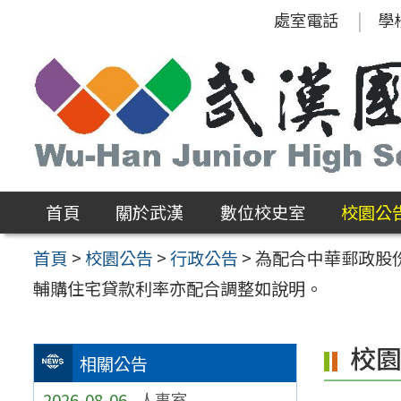
跳
處室電話
學
至
主
要
內
容
區
首頁
關於武漢
數位校史室
校園公
首頁
>
校園公告
>
行政公告
>
為配合中華郵政股
輔購住宅貸款利率亦配合調整如說明。
校
相關公告
2026-08-06
人事室