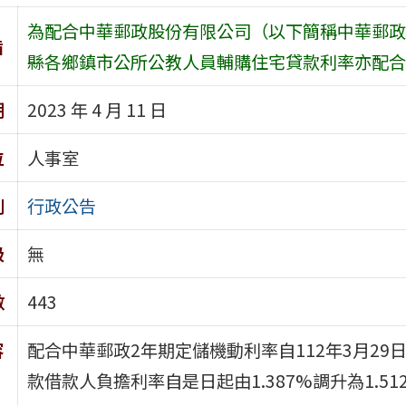
為配合中華郵政股份有限公司（以下簡稱中華郵政
旨
縣各鄉鎮市公所公教人員輔購住宅貸款利率亦配合
期
2023 年 4 月 11 日
位
人事室
別
行政公告
級
無
數
443
容
配合中華郵政2年期定儲機動利率自112年3月29日
款借款人負擔利率自是日起由1.387%調升為1.51