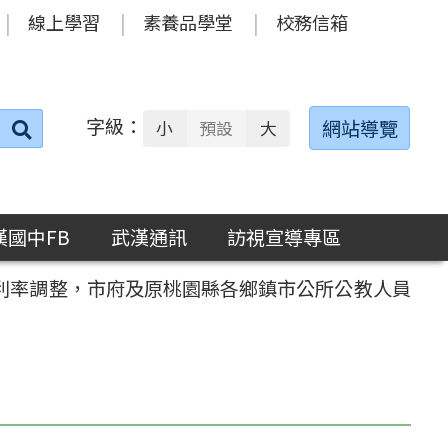
線上學習
素養品學堂
校務信箱
字級：
送出
網站導覽
小
預設
大
搜
尋：
漢國中FB
武漢通訊
訪視宣導專區
利率調整，市府及原桃園縣各鄉鎮市公所公教人員