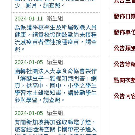
少」影片，請查照。
發佈日
2024-01-11
衛生組
為保護學校學生及所屬教職人員
發佈單
健康，請貴校協助鼓勵尚未接種
流感疫苗者儘速接種疫苗，請查
公告類
照。
2024-01-05
衛生組
公告等
函轉社團法人大享食育協會製作
「解謎豆子－雜糧知識問答」網
點閱次
頁，供高中、國中、小學之學生
學習本土雜糧知識，請鼓勵學生
公告內
參與學習，請查照。
2024-01-05
衛生組
有關新加坡將加強取締電子煙，
旅客經陸海空關卡攜帶電子煙入