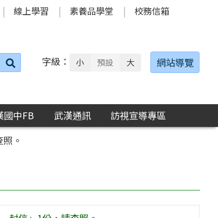
線上學習
素養品學堂
校務信箱
字級：
送出
網站導覽
小
預設
大
搜
尋：
漢國中FB
武漢通訊
訪視宣導專區
查照。
一封信」1份，請查照。