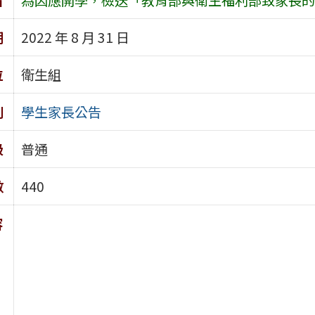
期
2022 年 8 月 31 日
位
衛生組
別
學生家長公告
級
普通
數
440
容