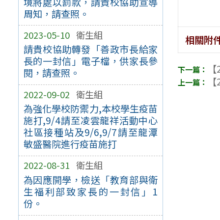
境將處以罰款，請貴校協助宣導
周知，請查照。
2023-05-10
衛生組
相關附
請貴校協助轉發「善政市長給家
長的一封信」電子檔，供家長參
【2
閱，請查照。
【2
2022-09-02
衛生組
為強化學校防禦力,本校學生疫苗
施打,9/4請至凌雲龍祥活動中心
社區接種站及9/6,9/7請至龍潭
敏盛醫院進行疫苗施打
2022-08-31
衛生組
為因應開學，檢送「教育部與衛
生福利部致家長的一封信」1
份。