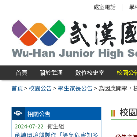
跳
處室電話
學
至
主
要
內
容
區
首頁
關於武漢
數位校史室
校園公
首頁
>
校園公告
>
學生家長公告
>
為因應開學，
校
相關公告
2024-07-22
衛生組
函轉環境部製作「笑氣危害知多
公告主