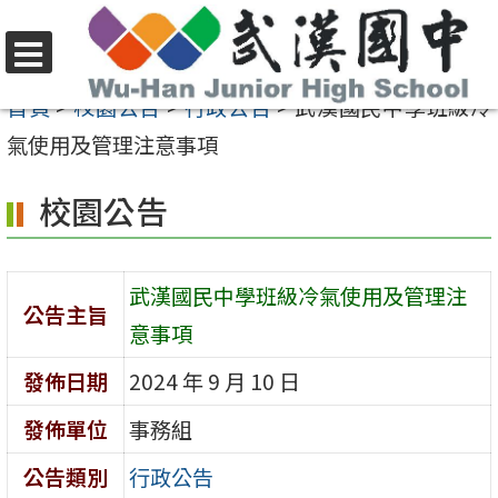
跳
至
選
主
首頁
>
校園公告
>
行政公告
>
武漢國民中學班級冷
單
要
氣使用及管理注意事項
內
校園公告
容
區
武漢國民中學班級冷氣使用及管理注
公告主旨
意事項
發佈日期
2024 年 9 月 10 日
發佈單位
事務組
公告類別
行政公告