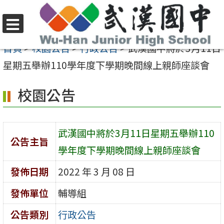
跳
至
選
主
首頁
>
校園公告
>
行政公告
>
武漢國中將於3月11日
單
要
星期五舉辦110學年度下學期晚間線上親師座談會
內
校園公告
容
區
武漢國中將於3月11日星期五舉辦110
公告主旨
學年度下學期晚間線上親師座談會
發佈日期
2022 年 3 月 08 日
發佈單位
輔導組
公告類別
行政公告