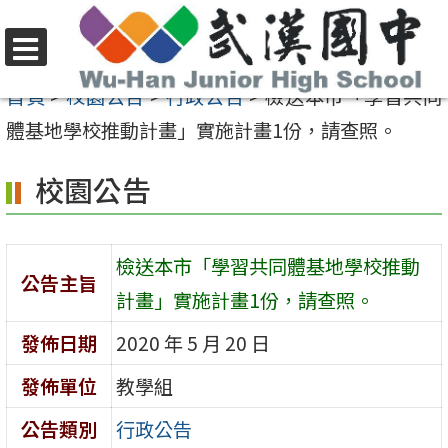
跳
至
選
主
首頁
>
校園公告
>
行政公告
>
檢送本市「學習共同
單
要
體基地學校推動計畫」實施計畫1份，請查照。
內
校園公告
容
區
檢送本市「學習共同體基地學校推動
公告主旨
計畫」實施計畫1份，請查照。
發佈日期
2020 年 5 月 20 日
發佈單位
教學組
公告類別
行政公告