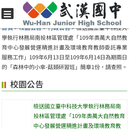
跳
至
選
主
首頁
>
校園公告
>
行政公告
>
檢送國立臺中科技大
單
要
學執行林務局南投林區管理處「109年奧萬大自然教
內
育中心發展營運精進計畫及環境教育教師委託專業
容
服務工作」109年6月13日至109年6月14日為期兩日
區
的「森林中的小傘-菇類研習班」簡章1份，請查照。
校園公告
檢送國立臺中科技大學執行林務局南
投林區管理處「109年奧萬大自然教育
中心發展營運精進計畫及環境教育教