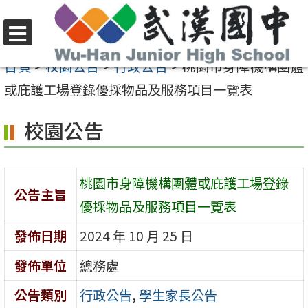
跳
至
選
主
首頁
>
校園公告
>
行政公告
>
桃園市身障機構團體
單
要
或庇護工場登錄優採物品及服務項目一覽表
內
校園公告
容
區
桃園市身障機構團體或庇護工場登錄
公告主旨
優採物品及服務項目一覽表
發佈日期
2024 年 10 月 25 日
發佈單位
總務處
公告類別
行政公告
,
學生家長公告