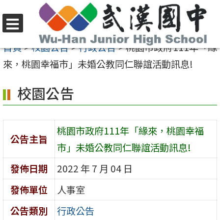
跳
至
選
主
首頁
>
校園公告
>
行政公告
>
桃園市政府111年「緣
單
要
來，桃園幸福市」未婚公教同仁聯誼活動訊息!
內
校園公告
容
區
桃園市政府111年「緣來，桃園幸福
公告主旨
市」未婚公教同仁聯誼活動訊息!
發佈日期
2022 年 7 月 04 日
發佈單位
人事室
公告類別
行政公告