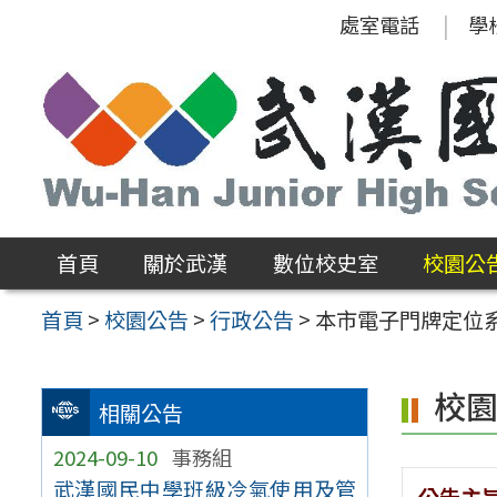
跳
處室電話
學
至
主
要
內
容
區
首頁
關於武漢
數位校史室
校園公
首頁
>
校園公告
>
行政公告
>
本市電子門牌定位系
校
相關公告
2024-09-10
事務組
武漢國民中學班級冷氣使用及管
公告主