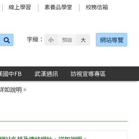
線上學習
素養品學堂
校務信箱
字級：
送出
網站導覽
小
預設
大
搜
尋：
漢國中FB
武漢通訊
訪視宣導專區
詳如說明。
更網站名稱及連結網址，詳如說明。