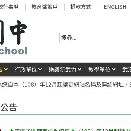
校行事曆
教育儲蓄戶
捐款方式
ENGLISH
告
行政單位
樂讀新武力
教學單位
武
統自本（108）年12月起變更網站名稱及連結網址，
園公告
旨
本市電子門牌定位系統自本（108）年12月起變