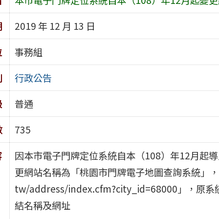
期
2019 年 12 月 13 日
位
事務組
別
行政公告
級
普通
數
735
容
因本市電子門牌定位系統自本（108）年12月起
更網站名稱為「桃園市門牌電子地圖查詢系統」，連結網址變更
tw/address/index.cfm?city_id=68
結名稱及網址