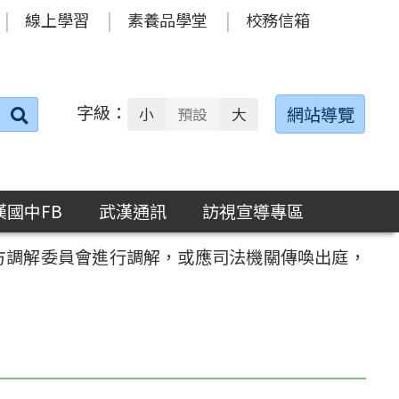
線上學習
素養品學堂
校務信箱
字級：
送出
網站導覽
小
預設
大
搜
尋：
漢國中FB
武漢通訊
訪視宣導專區
方調解委員會進行調解，或應司法機關傳喚出庭，