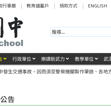
校行事曆
教育儲蓄戶
捐款方式
ENGLISH
告
行政單位
樂讀新武力
教學單位
武
中發生交通事故，因而須至警察機關製作筆錄、各地
園公告