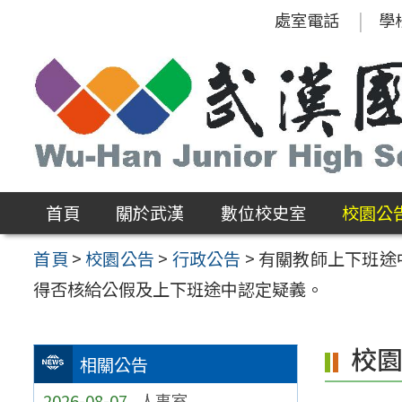
跳
處室電話
學
至
主
要
內
容
區
首頁
關於武漢
數位校史室
校園公
首頁
>
校園公告
>
行政公告
>
有關教師上下班途
得否核給公假及上下班途中認定疑義。
校
相關公告
2026-08-07
人事室