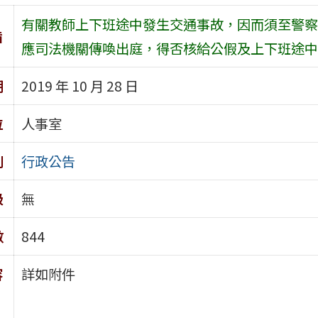
有關教師上下班途中發生交通事故，因而須至警察
旨
應司法機關傳喚出庭，得否核給公假及上下班途中
期
2019 年 10 月 28 日
位
人事室
別
行政公告
級
無
數
844
容
詳如附件