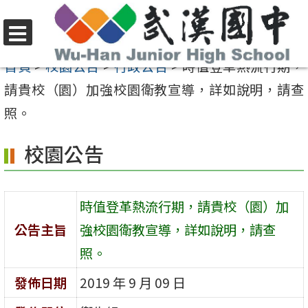
跳
至
選
主
首頁
>
校園公告
>
行政公告
>
時值登革熱流行期，
單
要
請貴校（園）加強校園衛教宣導，詳如說明，請查
內
照。
容
校園公告
區
時值登革熱流行期，請貴校（園）加
公告主旨
強校園衛教宣導，詳如說明，請查
照。
發佈日期
2019 年 9 月 09 日