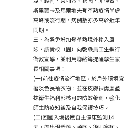
亞、越南、柬埔寨、寮國、菲律賓、
斯里蘭卡及馬爾地夫登革熱疫情尚處
高峰或流行期，病例數亦多高於近年
同期。
三、為避免增加登革熱境外移入風
險，請貴校（園）向教職員工生進行
衛教宣導，並利用聯絡簿提醒學生家
長相關事項：
(一)前往疫情流行地區，於戶外環境宜
著淡色長袖衣物，並在皮膚裸露處塗
抹衛生福利部核可的防蚊藥劑，強化
師生防疫知識及自我保護技巧。
(二)回國入境後應自主健康監測14
天，如出現發燒、頭痛、後眼窩痛、