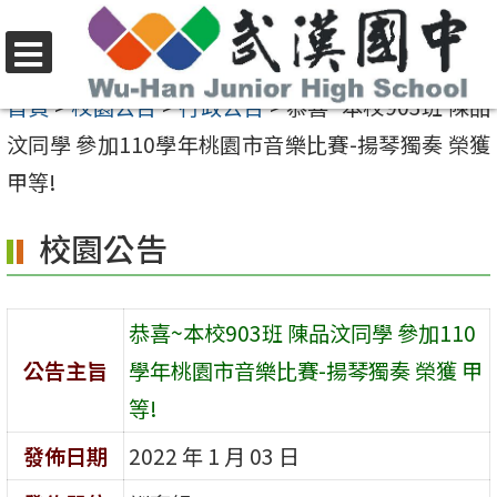
跳
至
選
主
首頁
>
校園公告
>
行政公告
>
恭喜~本校903班 陳品
單
要
汶同學 參加110學年桃園市音樂比賽-揚琴獨奏 榮獲
內
甲等!
容
校園公告
區
恭喜~本校903班 陳品汶同學 參加110
公告主旨
學年桃園市音樂比賽-揚琴獨奏 榮獲 甲
等!
發佈日期
2022 年 1 月 03 日