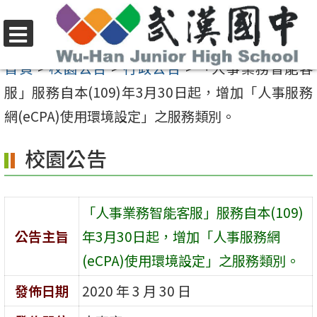
跳
至
選
主
首頁
>
校園公告
>
行政公告
>
「人事業務智能客
單
要
服」服務自本(109)年3月30日起，增加「人事服務
內
網(eCPA)使用環境設定」之服務類別。
容
校園公告
區
「人事業務智能客服」服務自本(109)
公告主旨
年3月30日起，增加「人事服務網
(eCPA)使用環境設定」之服務類別。
發佈日期
2020 年 3 月 30 日