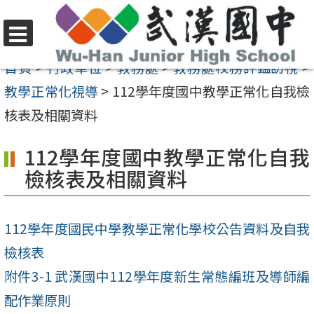
跳
至
選
主
首頁
>
行政單位
>
教務處
>
教務處校務評鑑訪視
>
單
要
教學正常化視導
>
112學年度國中教學正常化自我檢
內
核表及相關資料
容
112學年度國中教學正常化自我
區
檢核表及相關資料
112學年度國民中學教學正常化學校公告資料及自我
檢核表
附件3-1 武漢國中112學年度新生常態編班及導師編
配作業原則