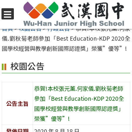
跳
至
選
主
首頁
>
校園公告
>
行政公告
>
恭賀!本校張元薰.何家
單
要
儀.劉秋菊老師參加「Best Education-KDP 2020全
內
國學校經營與教學創新國際認證獎」榮獲”優等”!
容
校園公告
區
恭賀!本校張元薰.何家儀.劉秋菊老師
參加「Best Education-KDP 2020全
公告主旨
國學校經營與教學創新國際認證獎」
榮獲”優等”!
發佈日期
2020 年 8 月 18 日