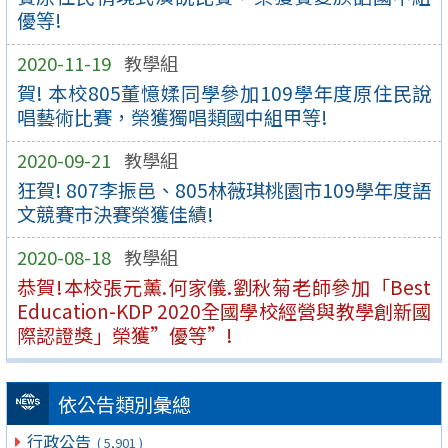
優等!
2020-11-19
教學組
賀! 本校805董憶媃同學參加109學年度原住民說
唱藝術比賽，榮獲獨唱類國中組甲等!
2020-09-21
教學組
狂賀! 807李振邑、805林薇琪桃園市109學年度語
文競賽市決賽榮獲佳績!
2020-08-18
教學組
恭賀!本校張元薰.何家儀.劉秋菊老師參加「Best
Education-KDP 2020全國學校經營與教學創新國
際認證獎」榮獲”優等”!
依公告類別彙總
行政公告
( 5,901 )