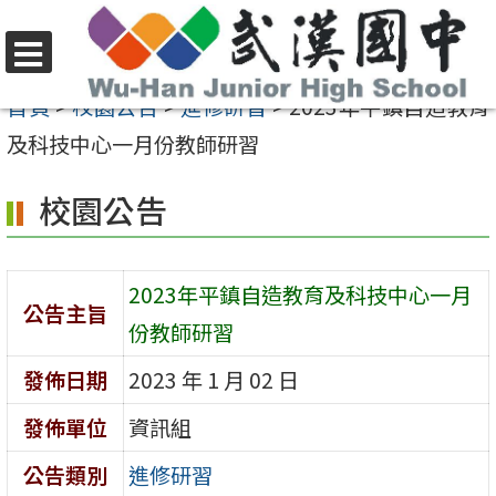
跳
至
選
主
首頁
>
校園公告
>
進修研習
>
2023年平鎮自造教育
單
要
及科技中心一月份教師研習
內
校園公告
容
區
2023年平鎮自造教育及科技中心一月
公告主旨
份教師研習
發佈日期
2023 年 1 月 02 日
發佈單位
資訊組
公告類別
進修研習