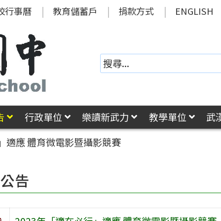
校行事曆
教育儲蓄戶
捐款方式
ENGLISH
告
行政單位
樂讀新武力
教學單位
武
行」適應 體育微電影暨攝影競賽
園公告
旨
2023年「適在必行」適應 體育微電影暨攝影競賽