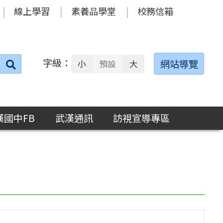
線上學習
素養品學堂
校務信箱
字級：
送出
網站導覽
小
預設
大
搜
尋：
漢國中FB
武漢通訊
訪視宣導專區