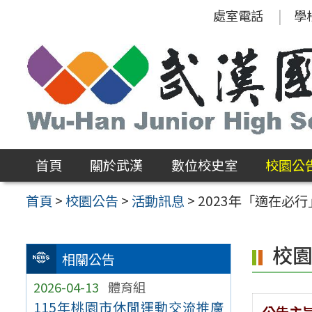
跳
處室電話
學
至
主
要
內
容
區
首頁
關於武漢
數位校史室
校園公
首頁
>
校園公告
>
活動訊息
>
2023年「適在必
校
相關公告
2026-04-13
體育組
115年桃園市休閒運動交流推廣
公告主