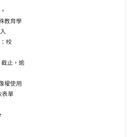
。
殊教育學
入
：校
）截止，逾
像權使用
依表單
e