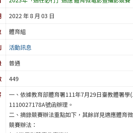
期
2022 年 8 月 03 日
位
體育組
別
活動訊息
級
普通
數
449
容
一、依據教育部體育署111年7月29日臺教體署學(
1110027178A號函辦理。
二、摘錄競賽辦法重點如下，其餘詳見適應體育微
競賽辦法：