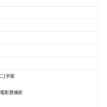
二)字第
電影暨攝影