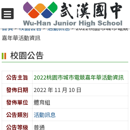
跳
至
選
主
首頁
>
校園公告
>
活動訊息
>
2022桃園市城市電競
單
要
嘉年華活動資訊
內
校園公告
容
區
公告主旨
2022桃園市城市電競嘉年華活動資訊
發佈日期
2022 年 11 月 10 日
發佈單位
體育組
公告類別
活動訊息
公告等級
普通