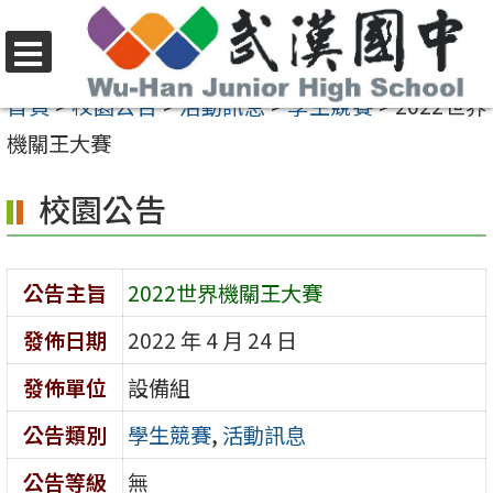
跳
至
選
主
首頁
>
校園公告
>
活動訊息
>
學生競賽
>
2022世界
單
要
機關王大賽
內
校園公告
容
區
公告主旨
2022世界機關王大賽
發佈日期
2022 年 4 月 24 日
發佈單位
設備組
公告類別
學生競賽
,
活動訊息
公告等級
無